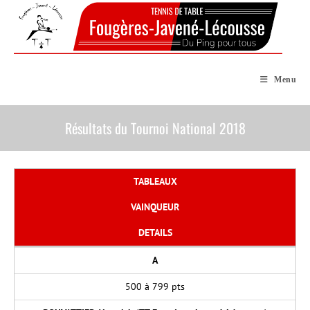
Skip
to
content
Menu
Résultats du Tournoi National 2018
TABLEAUX
VAINQUEUR
DETAILS
A
500 à 799 pts