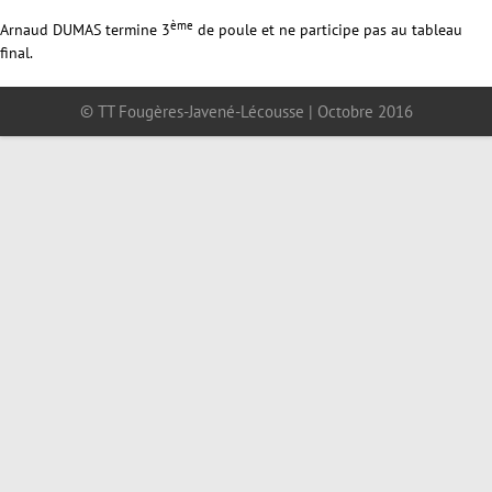
ème
Arnaud DUMAS termine 3
de poule et ne participe pas au tableau
final.
© TT Fougères-Javené-Lécousse | Octobre 2016