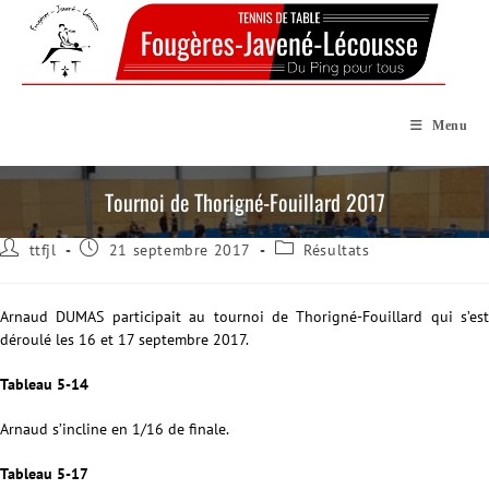
Skip
to
content
Menu
Tournoi de Thorigné-Fouillard 2017
Auteur/autrice
Publication
Post
ttfjl
21 septembre 2017
Résultats
de
publiée :
category:
la
publication :
Arnaud DUMAS participait au tournoi de Thorigné-Fouillard qui s’est
déroulé les 16 et 17 septembre 2017.
Tableau 5-14
Arnaud s’incline en 1/16 de finale.
Tableau 5-17