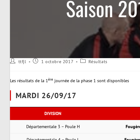
Saison 20
Auteur/autrice
Publication
Post
ttfjl
1 octobre 2017
Résultats
de
publiée :
category:
la
publication :
ère
Les résultats de la 1
journée de la phase 1 sont disponibles
MARDI 26/09/17
DIVISION
Départementale 3 – Poule H
Fougèr
Départementale 4 – Poule L
Fougère