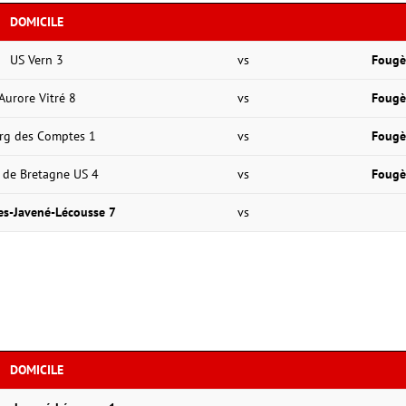
DOMICILE
US Vern 3
vs
Fougè
Aurore Vitré 8
vs
Fougè
rg des Comptes 1
vs
Fougè
 de Bretagne US 4
vs
Fougè
es-Javené-Lécousse 7
vs
DOMICILE