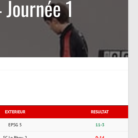
 Journée 1
EXTERIEUR
RESULTAT
EPSG 5
11-3
SC Le Rheu 2
0-14