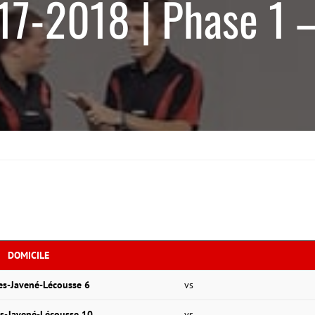
17-2018 | Phase 1 –
DOMICILE
es-Javené-Lécousse 6
vs
s-Javené-Lécousse 10
vs