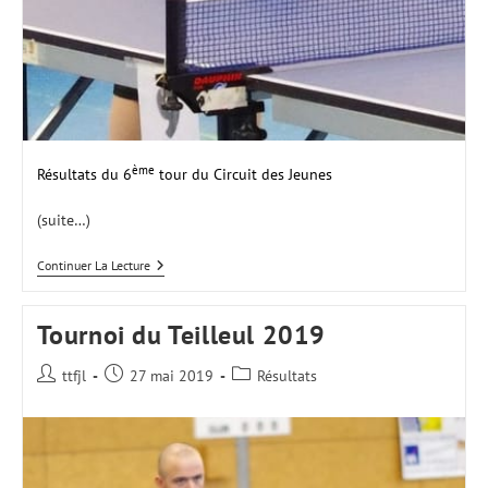
ème
Résultats du 6
tour du Circuit des Jeunes
(suite…)
Circuit
Continuer La Lecture
Des
Jeunes
2018-
Tournoi du Teilleul 2019
2019
|
Tour
Auteur/autrice
Publication
Post
ttfjl
27 mai 2019
Résultats
6
de
publiée :
category:
la
publication :