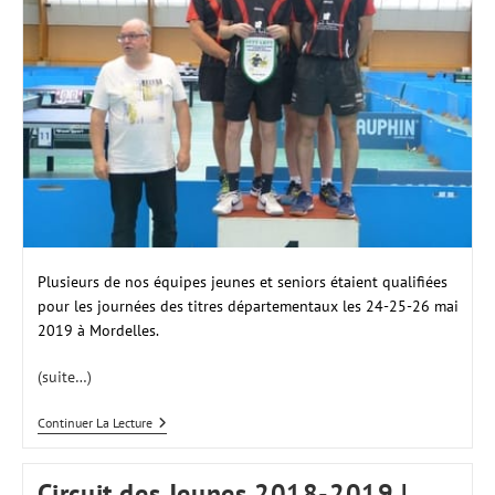
Plusieurs de nos équipes jeunes et seniors étaient qualifiées
pour les journées des titres départementaux les 24-25-26 mai
2019 à Mordelles.
(suite…)
La
Continuer La Lecture
PR
World
Champion
Circuit des Jeunes 2018-2019 |
Of