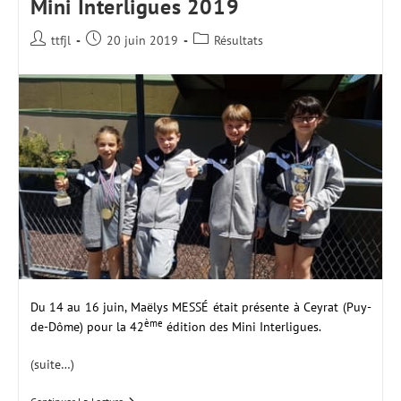
Mini Interligues 2019
Auteur/autrice
Publication
Post
ttfjl
20 juin 2019
Résultats
de
publiée :
category:
la
publication :
Du 14 au 16 juin, Maëlys MESSÉ était présente à Ceyrat (Puy-
ème
de-Dôme) pour la 42
édition des Mini Interligues.
(suite…)