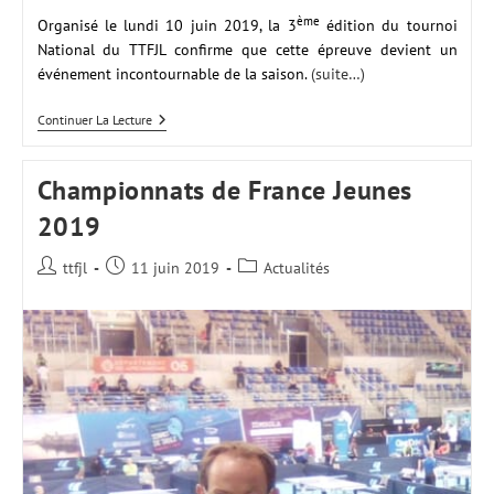
ème
Organisé le lundi 10 juin 2019, la 3
édition du tournoi
National du TTFJL confirme que cette épreuve devient un
événement incontournable de la saison.
(suite…)
Résultats
Continuer La Lecture
Tournoi
National
2019
Championnats de France Jeunes
2019
Auteur/autrice
Publication
Post
ttfjl
11 juin 2019
Actualités
de
publiée :
category:
la
publication :