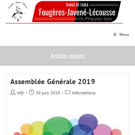
Skip
to
content
Menu
Articles récents
Assemblée Générale 2019
Auteur/autrice
Publication
Post
ttfjl
20 juin 2019
Informations
de
publiée :
category:
la
publication :