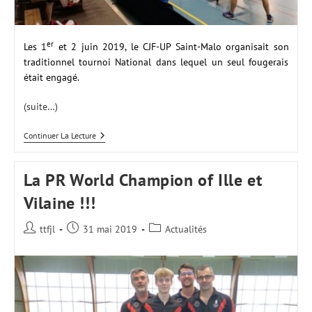
er
Les 1
et 2 juin 2019, le CJF-UP Saint-Malo organisait son
traditionnel tournoi National dans lequel un seul fougerais
était engagé.
(suite…)
Tournoi
Continuer La Lecture
De
Saint
Malo
La PR World Champion of Ille et
2019
Vilaine !!!
Auteur/autrice
Publication
Post
ttfjl
31 mai 2019
Actualités
de
publiée :
category:
la
publication :