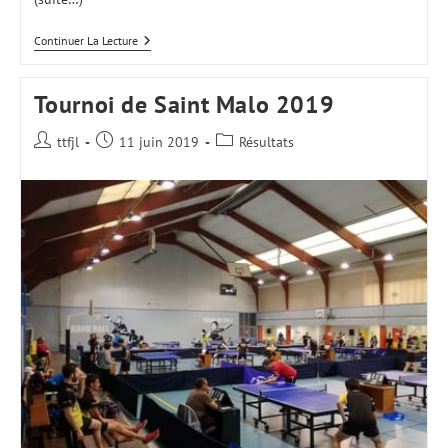
Championnats
Continuer La Lecture
De
France
Jeunes
Tournoi de Saint Malo 2019
2019
Auteur/autrice
Publication
Post
ttfjl
11 juin 2019
Résultats
de
publiée :
category:
la
publication :