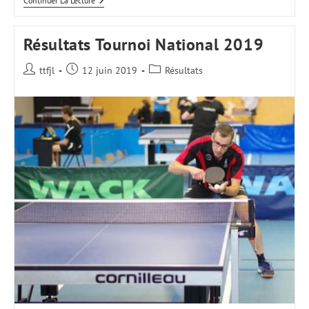
Mini
Continuer La Lecture
Interligues
2019
Résultats Tournoi National 2019
Auteur/autrice
Publication
Post
ttfjl
12 juin 2019
Résultats
de
publiée :
category:
la
publication :