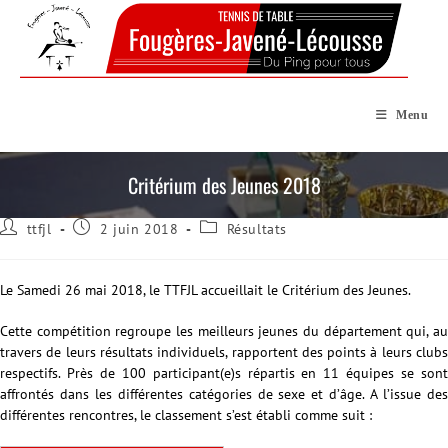
Skip
to
content
Menu
Critérium des Jeunes 2018
Auteur/autrice
Publication
Post
ttfjl
2 juin 2018
Résultats
de
publiée :
category:
la
publication :
Le Samedi 26 mai 2018, le TTFJL accueillait le Critérium des Jeunes.
Cette compétition regroupe les meilleurs jeunes du département qui, au
travers de leurs résultats individuels, rapportent des points à leurs clubs
respectifs. Près de 100 participant(e)s répartis en 11 équipes se sont
affrontés dans les différentes catégories de sexe et d’âge. A l’issue des
différentes rencontres, le classement s’est établi comme suit :