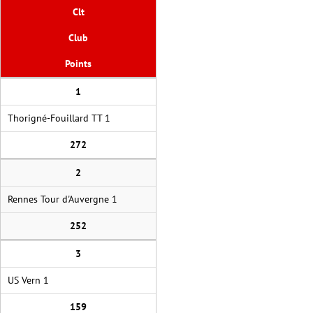
Clt
Club
Points
1
Thorigné-Fouillard TT 1
272
2
Rennes Tour d'Auvergne 1
252
3
US Vern 1
159