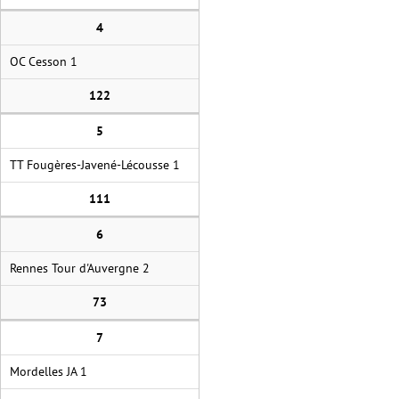
4
OC Cesson 1
122
5
TT Fougères-Javené-Lécousse 1
111
6
Rennes Tour d'Auvergne 2
73
7
Mordelles JA 1