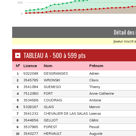
100
0
Détail des 
Joueur inscrit 
TABLEAU A - 500 à 599 pts
N°
Licence
Nom
Prénom
5022049
DESGRANGES
Adrien
1
3545785
WRONSKI
Clovis
2
3541094
GUENEGO
Thierry
3
7512090
FORT
Anne-Catherine
4
3534586
COUDRAIS
Antoine
5
5328187
GLAIS
Marvin
6
3541232
CHEVALIER DE LAS SALAS
Lorenzo
7
3544856
GELLIOT
Cédric
8
3537985
FOREST
Pascal
9
3540277
HERVAULT
Auguste
10