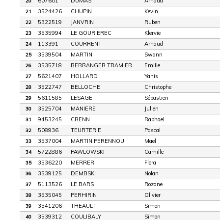
607601
DUMAS
Arnaud
20
3524426
CHUPIN
Kevin
21
5322519
JANVRIN
Ruben
22
3535994
LE GOURIEREC
Klervie
23
113391
COURRENT
Arnaud
24
3539504
MARTIN
Swann
25
3535718
BERRANGER TRAMIER
Emilie
26
5621407
HOLLARD
Yanis
27
3522747
BELLOCHE
Christophe
28
5611585
LESAGE
Sébastien
29
3525704
MANIERE
Julien
30
9453245
CRENN
Raphael
31
508936
TEURTERIE
Pascal
32
3537004
MARTIN PERENNOU
Mael
33
5722886
PAWLOWSKI
Camille
34
3536220
MERRER
Flora
35
3539125
DEMBSKI
Nolan
36
5113526
LE BARS
Rozane
37
3535045
PERHIRIN
Olivier
38
3541206
THEAULT
Simon
39
3539312
COULIBALY
Simon
40