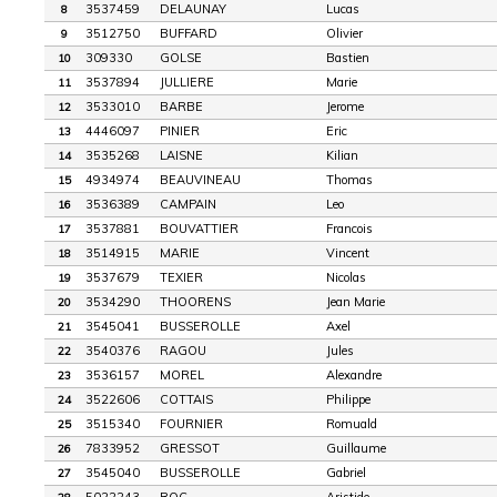
3537459
DELAUNAY
Lucas
8
3512750
BUFFARD
Olivier
9
309330
GOLSE
Bastien
10
3537894
JULLIERE
Marie
11
3533010
BARBE
Jerome
12
4446097
PINIER
Eric
13
3535268
LAISNE
Kilian
14
4934974
BEAUVINEAU
Thomas
15
3536389
CAMPAIN
Leo
16
3537881
BOUVATTIER
Francois
17
3514915
MARIE
Vincent
18
3537679
TEXIER
Nicolas
19
3534290
THOORENS
Jean Marie
20
3545041
BUSSEROLLE
Axel
21
3540376
RAGOU
Jules
22
3536157
MOREL
Alexandre
23
3522606
COTTAIS
Philippe
24
3515340
FOURNIER
Romuald
25
7833952
GRESSOT
Guillaume
26
3545040
BUSSEROLLE
Gabriel
27