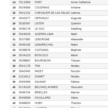
7512090
FORT
Anne-Catherine
24
3534586
COUDRAIS
Antoine
25
3541232
CHEVALIER DE LAS SALAS
Lorenzo
26
3540277
HERVAULT
Auguste
27
3528367
LISTER
Quentin
28
3538176
LE GOC
Xiaofang
29
3544936
GUERRA LIMA
Noah
30
3537085
LEBORGNE
Alexandre
31
3549158
LEMARECHAL
Nolan
32
3538878
CASTAING
Baptiste
33
3534220
BOSCOLO
Mario
34
3539883
BOURGEON
Titouan
35
3541178
TEN
Nicolas
36
3540345
FADET
Faustin
37
2222612
DAMET
Nicolas
38
3545496
DAUNAY
Fabrice
39
0116226
BELHADJ AHMED
Houssem
40
3548704
BRIELLES
Marine
41
3545866
DOUILLARD
Alexis
42
3548803
HUBY
Thomas
43