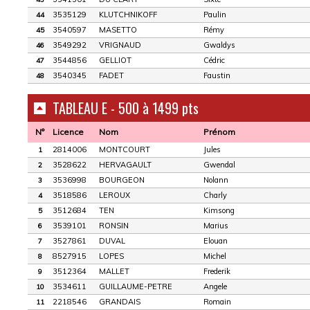
3535129
KLUTCHNIKOFF
Paulin
44
3540597
MASETTO
Rémy
45
3549292
VRIGNAUD
Gwaldys
46
3544856
GELLIOT
Cédric
47
3540345
FADET
Faustin
48
TABLEAU E - 500 à 1499 pts
N°
Licence
Nom
Prénom
2814006
MONTCOURT
Jules
1
3528622
HERVAGAULT
Gwendal
2
3536998
BOURGEON
Nolann
3
3518586
LEROUX
Charly
4
3512684
TEN
Kimsong
5
3539101
RONSIN
Marius
6
3527861
DUVAL
Elouan
7
8527915
LOPES
Michel
8
3512364
MALLET
Frederik
9
3534611
GUILLAUME-PETRE
Angele
10
2218546
GRANDAIS
Romain
11