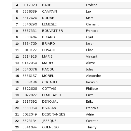
3817828
BARBE
Frederic
4
3536389
CAMPAIN
Leo
5
3512626
NODARI
Marc
6
3540290
LEMESLE
Clément
7
3537881
BOUVATTIER
Francois
8
3533404
BRIARD
Cyril
9
3534709
BRIARD
Nolan
10
5013127
ORVAIN
Elise
11
3514915
MARIE
Vincent
12
9142050
MADEC
Alizee
13
3540376
RAGOU
Jules
14
3536157
MOREL
Alexandre
15
3538186
COCAULT
Romain
16
3522606
COTTAIS
Philippe
17
5022027
LEMETAYER
Enzo
18
3517392
DENOUAL
Erika
19
3538950
RIVALAN
Francois
20
5022049
DESGRANGES
Adrien
21
3528184
JEZEQUEL
Corentin
22
3541094
GUENEGO
Thierry
23