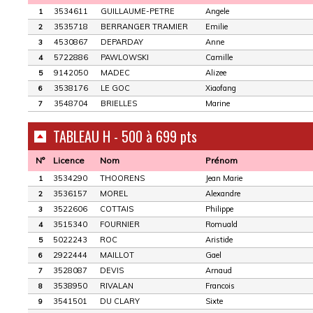
3534611
GUILLAUME-PETRE
Angele
1
3535718
BERRANGER TRAMIER
Emilie
2
4530867
DEPARDAY
Anne
3
5722886
PAWLOWSKI
Camille
4
9142050
MADEC
Alizee
5
3538176
LE GOC
Xiaofang
6
3548704
BRIELLES
Marine
7
TABLEAU H - 500 à 699 pts
N°
Licence
Nom
Prénom
3534290
THOORENS
Jean Marie
1
3536157
MOREL
Alexandre
2
3522606
COTTAIS
Philippe
3
3515340
FOURNIER
Romuald
4
5022243
ROC
Aristide
5
2922444
MAILLOT
Gael
6
3528087
DEVIS
Arnaud
7
3538950
RIVALAN
Francois
8
3541501
DU CLARY
Sixte
9