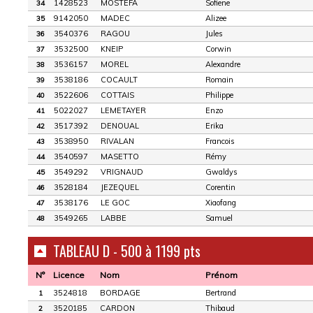
1428523
MOSTEFA
Sofiene
34
9142050
MADEC
Alizee
35
3540376
RAGOU
Jules
36
3532500
KNEIP
Corwin
37
3536157
MOREL
Alexandre
38
3538186
COCAULT
Romain
39
3522606
COTTAIS
Philippe
40
5022027
LEMETAYER
Enzo
41
3517392
DENOUAL
Erika
42
3538950
RIVALAN
Francois
43
3540597
MASETTO
Rémy
44
3549292
VRIGNAUD
Gwaldys
45
3528184
JEZEQUEL
Corentin
46
3538176
LE GOC
Xiaofang
47
3549265
LABBE
Samuel
48
TABLEAU D - 500 à 1199 pts
N°
Licence
Nom
Prénom
3524818
BORDAGE
Bertrand
1
3520185
CARDON
Thibaud
2