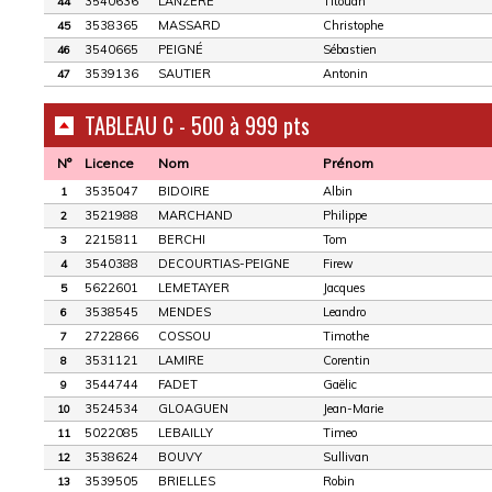
3540636
LANZERE
Titouan
44
3538365
MASSARD
Christophe
45
3540665
PEIGNÉ
Sébastien
46
3539136
SAUTIER
Antonin
47
TABLEAU C - 500 à 999 pts
N°
Licence
Nom
Prénom
3535047
BIDOIRE
Albin
1
3521988
MARCHAND
Philippe
2
2215811
BERCHI
Tom
3
3540388
DECOURTIAS-PEIGNE
Firew
4
5622601
LEMETAYER
Jacques
5
3538545
MENDES
Leandro
6
2722866
COSSOU
Timothe
7
3531121
LAMIRE
Corentin
8
3544744
FADET
Gaëlic
9
3524534
GLOAGUEN
Jean-Marie
10
5022085
LEBAILLY
Timeo
11
3538624
BOUVY
Sullivan
12
3539505
BRIELLES
Robin
13