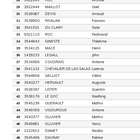
5022243
ROC
Aristide
28
2922444
MAILLOT
Gael
29
3528087
DEVIS
Arnaud
30
3538950
RIVALAN
Francois
31
3541501
DU CLARY
Sixte
32
5021110
ROC
Ferdinand
33
3544843
GINESTE
Théotime
34
3534125
MACE
Henri
35
1429233
LEGALL
John
36
3534586
COUDRAIS
Antoine
37
3541232
CHEVALIER DE LAS SALAS
Lorenzo
38
3544856
GELLIOT
Cédric
39
3540277
HERVAULT
Auguste
40
3528367
LISTER
Quentin
41
3538176
LE GOC
Xiaofang
42
3545239
GUERAULT
Mathis
43
3549356
VIGOUROUX
Antoine
44
3540377
OLLIVIER
Mathis
45
3549681
OLLIVIER
Yanis
46
2222612
DAMET
Nicolas
47
3545496
DAUNAY
Fabrice
48