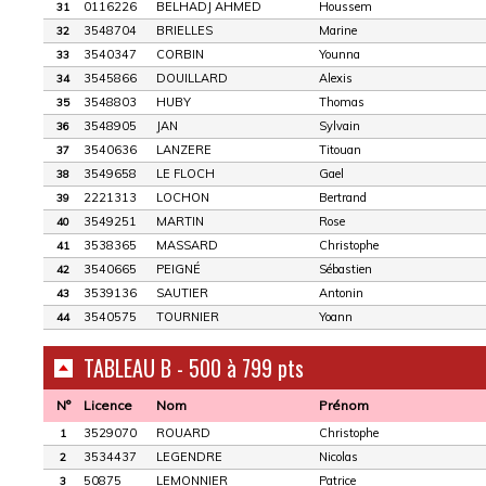
0116226
BELHADJ AHMED
Houssem
31
3548704
BRIELLES
Marine
32
3540347
CORBIN
Younna
33
3545866
DOUILLARD
Alexis
34
3548803
HUBY
Thomas
35
3548905
JAN
Sylvain
36
3540636
LANZERE
Titouan
37
3549658
LE FLOCH
Gael
38
2221313
LOCHON
Bertrand
39
3549251
MARTIN
Rose
40
3538365
MASSARD
Christophe
41
3540665
PEIGNÉ
Sébastien
42
3539136
SAUTIER
Antonin
43
3540575
TOURNIER
Yoann
44
TABLEAU B - 500 à 799 pts
N°
Licence
Nom
Prénom
3529070
ROUARD
Christophe
1
3534437
LEGENDRE
Nicolas
2
50875
LEMONNIER
Patrice
3