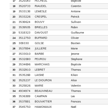
3525043
PECHEUL
Baptiste
17
3520733
RIAUDEL
Corentin
18
3533138
LEMESLE
Antoine
19
3533226
CRESPEL
Patrick
20
3538624
BOUVY
Sullivan
21
3539505
BRIELLES
Robin
22
5318323
DAVOUST
Guillaume
23
3512750
BUFFARD
Olivier
24
309330
GOLSE
Bastien
25
3537894
JULLIERE
Marie
26
3533010
BARBE
Jerome
27
3532080
PEUROU
Stephane
28
3534696
MARCHAIS
Baptiste
29
3532910
LEBRET
Thomas
30
3535268
LAISNE
Kilian
31
3525237
LE DIOURON
Alice
32
3525826
MARIE
Valentin
33
4934974
BEAUVINEAU
Thomas
34
3536389
CAMPAIN
Leo
35
3537881
BOUVATTIER
Francois
36
3545750
HAMONIAUX
Naël
37