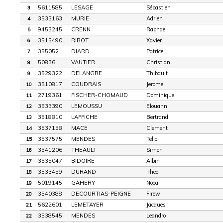
5611585
LESAGE
Sébastien
3
3533163
MURIE
Adrien
4
9453245
CRENN
Raphael
5
3515490
RIBOT
Xavier
6
355052
DIARD
Patrice
7
50836
VAUTIER
Christian
8
3529322
DELANGRE
Thibault
9
3510817
COUDRAIS
Jerome
10
2719361
FISCHER-CHOMAUD
Dominique
11
3533390
LEMOUSSU
Elouann
12
3518810
LAFFICHE
Bertrand
13
3537158
MACE
Clement
14
3537575
MENDES
Telio
15
3541206
THEAULT
Simon
16
3535047
BIDOIRE
Albin
17
3533459
DURAND
Theo
18
5019145
GAHERY
Nooa
19
3540388
DECOURTIAS-PEIGNE
Firew
20
5622601
LEMETAYER
Jacques
21
3538545
MENDES
Leandro
22