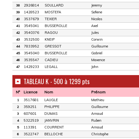
2926814
SOULLARD
Jeremy
38
1428523
MOSTEFA
Sofiene
39
3537679
TEXIER
Nicolas
40
3545041
BUSSEROLLE
Axel
41
3540376
RAGOU
Jules
42
3532500
KNEIP
Corwin
43
7833952
GRESSOT
Guillaume
44
3545040
BUSSEROLLE
Gabriel
45
3535547
CADIEU
Maxence
46
1429233
LEGALL
John
47
TABLEAU K - 500 à 1299 pts
N°
Licence
Nom
Prénom
3517681
LAUGLE
Mathieu
1
359251
PHILIPPE
Guillaume
2
607601
DUMAS
Arnaud
3
5322519
JANVRIN
Ruben
4
113391
COURRENT
Arnaud
5
3522747
BELLOCHE
Christophe
6