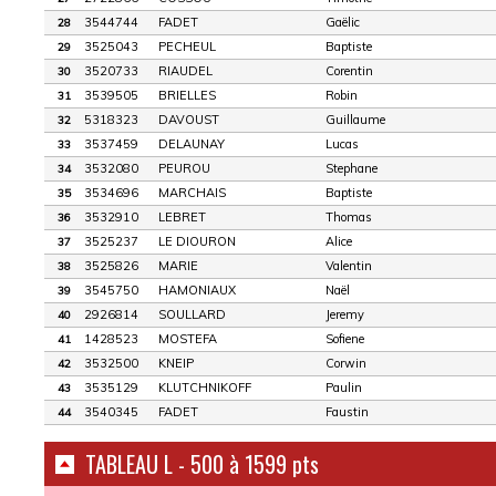
3544744
FADET
Gaëlic
28
3525043
PECHEUL
Baptiste
29
3520733
RIAUDEL
Corentin
30
3539505
BRIELLES
Robin
31
5318323
DAVOUST
Guillaume
32
3537459
DELAUNAY
Lucas
33
3532080
PEUROU
Stephane
34
3534696
MARCHAIS
Baptiste
35
3532910
LEBRET
Thomas
36
3525237
LE DIOURON
Alice
37
3525826
MARIE
Valentin
38
3545750
HAMONIAUX
Naël
39
2926814
SOULLARD
Jeremy
40
1428523
MOSTEFA
Sofiene
41
3532500
KNEIP
Corwin
42
3535129
KLUTCHNIKOFF
Paulin
43
3540345
FADET
Faustin
44
TABLEAU L - 500 à 1599 pts