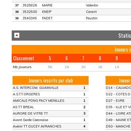
3525826
MARIE
Valentin
37
3532500
KNEIP
Corwin
38
3540345
FADET
Faustin
39
Statis
Joueurs 
Classement
5
6
7
8
9
Nb joueurs
56
24
20
26
14
Joueurs inscrits par club
Joueur
A.S. INTERCOM. GUAINVILLE
1
D14 - CALVAD
A.S.T.T.ORGERES
1
D22 - COTES 
AMICALE PONG PACY MENILLES
1
D27 - EURE
AS TT BREAL
2
D35 - ILLE ET V
AURORE DE VITRE TT
3
D44 - LOIRE A
Avant Garde Caennaise
1
D49 - MAINE E
Avenir TT DUCEY AVRANCHES
4
D50 - MANCHE