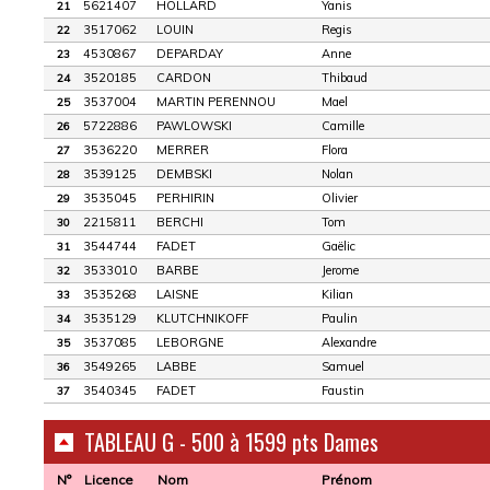
5621407
HOLLARD
Yanis
21
3517062
LOUIN
Regis
22
4530867
DEPARDAY
Anne
23
3520185
CARDON
Thibaud
24
3537004
MARTIN PERENNOU
Mael
25
5722886
PAWLOWSKI
Camille
26
3536220
MERRER
Flora
27
3539125
DEMBSKI
Nolan
28
3535045
PERHIRIN
Olivier
29
2215811
BERCHI
Tom
30
3544744
FADET
Gaëlic
31
3533010
BARBE
Jerome
32
3535268
LAISNE
Kilian
33
3535129
KLUTCHNIKOFF
Paulin
34
3537085
LEBORGNE
Alexandre
35
3549265
LABBE
Samuel
36
3540345
FADET
Faustin
37
TABLEAU G - 500 à 1599 pts Dames
N°
Licence
Nom
Prénom