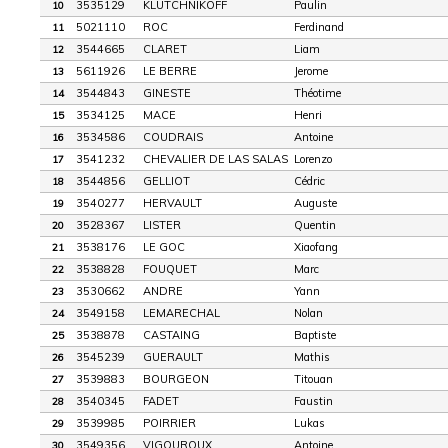
3535129
KLUTCHNIKOFF
Paulin
10
5021110
ROC
Ferdinand
11
3544665
CLARET
Liam
12
5611926
LE BERRE
Jerome
13
3544843
GINESTE
Théotime
14
3534125
MACE
Henri
15
3534586
COUDRAIS
Antoine
16
3541232
CHEVALIER DE LAS SALAS
Lorenzo
17
3544856
GELLIOT
Cédric
18
3540277
HERVAULT
Auguste
19
3528367
LISTER
Quentin
20
3538176
LE GOC
Xiaofang
21
3538828
FOUQUET
Marc
22
3530662
ANDRE
Yann
23
3549158
LEMARECHAL
Nolan
24
3538878
CASTAING
Baptiste
25
3545239
GUERAULT
Mathis
26
3539883
BOURGEON
Titouan
27
3540345
FADET
Faustin
28
3539985
POIRRIER
Lukas
29
3549356
VIGOUROUX
Antoine
30