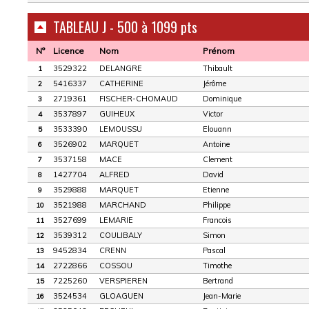
TABLEAU J - 500 à 1099 pts
N°
Licence
Nom
Prénom
3529322
DELANGRE
Thibault
1
5416337
CATHERINE
Jérôme
2
2719361
FISCHER-CHOMAUD
Dominique
3
3537897
GUIHEUX
Victor
4
3533390
LEMOUSSU
Elouann
5
3526902
MARQUET
Antoine
6
3537158
MACE
Clement
7
1427704
ALFRED
David
8
3529888
MARQUET
Etienne
9
3521988
MARCHAND
Philippe
10
3527699
LEMARIE
Francois
11
3539312
COULIBALY
Simon
12
9452834
CRENN
Pascal
13
2722866
COSSOU
Timothe
14
7225260
VERSPIEREN
Bertrand
15
3524534
GLOAGUEN
Jean-Marie
16