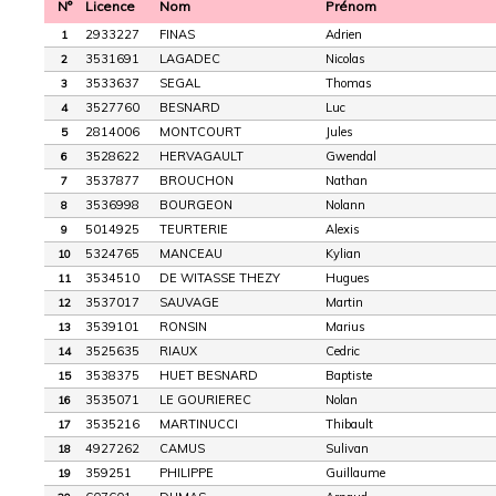
N°
Licence
Nom
Prénom
2933227
FINAS
Adrien
1
3531691
LAGADEC
Nicolas
2
3533637
SEGAL
Thomas
3
3527760
BESNARD
Luc
4
2814006
MONTCOURT
Jules
5
3528622
HERVAGAULT
Gwendal
6
3537877
BROUCHON
Nathan
7
3536998
BOURGEON
Nolann
8
5014925
TEURTERIE
Alexis
9
5324765
MANCEAU
Kylian
10
3534510
DE WITASSE THEZY
Hugues
11
3537017
SAUVAGE
Martin
12
3539101
RONSIN
Marius
13
3525635
RIAUX
Cedric
14
3538375
HUET BESNARD
Baptiste
15
3535071
LE GOURIEREC
Nolan
16
3535216
MARTINUCCI
Thibault
17
4927262
CAMUS
Sulivan
18
359251
PHILIPPE
Guillaume
19