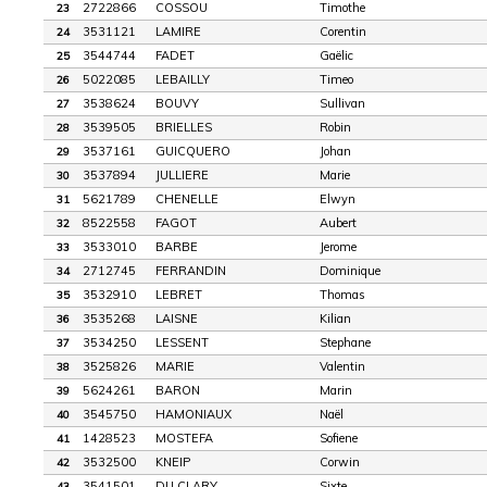
2722866
COSSOU
Timothe
23
3531121
LAMIRE
Corentin
24
3544744
FADET
Gaëlic
25
5022085
LEBAILLY
Timeo
26
3538624
BOUVY
Sullivan
27
3539505
BRIELLES
Robin
28
3537161
GUICQUERO
Johan
29
3537894
JULLIERE
Marie
30
5621789
CHENELLE
Elwyn
31
8522558
FAGOT
Aubert
32
3533010
BARBE
Jerome
33
2712745
FERRANDIN
Dominique
34
3532910
LEBRET
Thomas
35
3535268
LAISNE
Kilian
36
3534250
LESSENT
Stephane
37
3525826
MARIE
Valentin
38
5624261
BARON
Marin
39
3545750
HAMONIAUX
Naël
40
1428523
MOSTEFA
Sofiene
41
3532500
KNEIP
Corwin
42
3541501
DU CLARY
Sixte
43