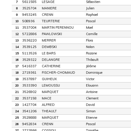
5611585
LESAGE
Sébastien
7
3525704
MANIERE
Julien
8
9453245
CRENN
Raphael
9
508936
TEURTERIE
Pascal
10
3537004
MARTIN PERENNOU
Mael
11
5722886
PAWLOWSKI
Camille
12
3536220
MERRER
Flora
13
3539125
DEMBSKI
Nolan
14
5113526
LE BARS
Rozane
15
3529322
DELANGRE
Thibault
16
5416337
CATHERINE
Jérôme
17
2719361
FISCHER-CHOMAUD
Dominique
18
3537897
GUIHEUX
Victor
19
3533390
LEMOUSSU
Elouann
20
3526902
MARQUET
Antoine
21
3537158
MACE
Clement
22
1427704
ALFRED
David
23
3541206
THEAULT
Simon
24
3529888
MARQUET
Etienne
25
9452834
CRENN
Pascal
26
2722866
COSSOU
Timothe
27