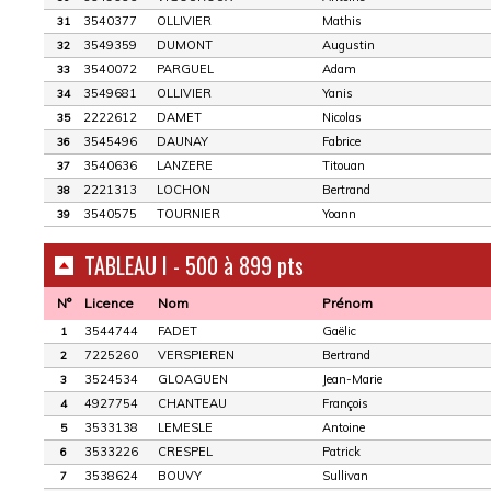
3540377
OLLIVIER
Mathis
31
3549359
DUMONT
Augustin
32
3540072
PARGUEL
Adam
33
3549681
OLLIVIER
Yanis
34
2222612
DAMET
Nicolas
35
3545496
DAUNAY
Fabrice
36
3540636
LANZERE
Titouan
37
2221313
LOCHON
Bertrand
38
3540575
TOURNIER
Yoann
39
TABLEAU I - 500 à 899 pts
N°
Licence
Nom
Prénom
3544744
FADET
Gaëlic
1
7225260
VERSPIEREN
Bertrand
2
3524534
GLOAGUEN
Jean-Marie
3
4927754
CHANTEAU
François
4
3533138
LEMESLE
Antoine
5
3533226
CRESPEL
Patrick
6
3538624
BOUVY
Sullivan
7