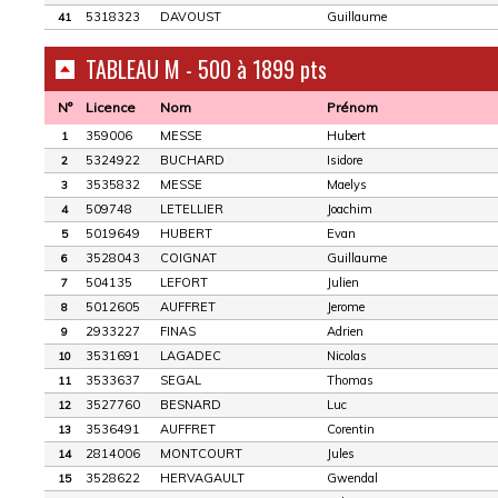
5318323
DAVOUST
Guillaume
41
TABLEAU M - 500 à 1899 pts
N°
Licence
Nom
Prénom
359006
MESSE
Hubert
1
5324922
BUCHARD
Isidore
2
3535832
MESSE
Maelys
3
509748
LETELLIER
Joachim
4
5019649
HUBERT
Evan
5
3528043
COIGNAT
Guillaume
6
504135
LEFORT
Julien
7
5012605
AUFFRET
Jerome
8
2933227
FINAS
Adrien
9
3531691
LAGADEC
Nicolas
10
3533637
SEGAL
Thomas
11
3527760
BESNARD
Luc
12
3536491
AUFFRET
Corentin
13
2814006
MONTCOURT
Jules
14
3528622
HERVAGAULT
Gwendal
15