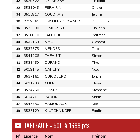
3529322
DELANGRE
Thibault
32
3535045
PERHIRIN
Olivier
33
3510817
COUDRAIS
Jerome
34
2719361
FISCHER-CHOMAUD
Dominique
35
3533390
LEMOUSSU
Elouann
36
3518810
LAFFICHE
Bertrand
37
3537158
MACE
Clement
38
3537575
MENDES
Telio
39
3541206
THEAULT
Simon
40
3533459
DURAND
Theo
41
5019145
GAHERY
Nooa
42
3537161
GUICQUERO
Johan
43
5621789
CHENELLE
Elwyn
44
3534250
LESSENT
Stephane
45
5624261
BARON
Marin
46
3545750
HAMONIAUX
Naël
47
3535129
KLUTCHNIKOFF
Paulin
48
TABLEAU F - 500 à 1699 pts
N°
Licence
Nom
Prénom