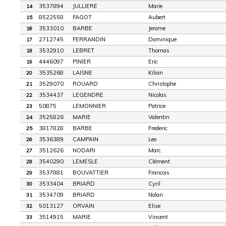
3537894
JULLIERE
Marie
14
8522558
FAGOT
Aubert
15
3533010
BARBE
Jerome
16
2712745
FERRANDIN
Dominique
17
3532910
LEBRET
Thomas
18
4446097
PINIER
Eric
19
3535268
LAISNE
Kilian
20
3529070
ROUARD
Christophe
21
3534437
LEGENDRE
Nicolas
22
50875
LEMONNIER
Patrice
23
3525826
MARIE
Valentin
24
3817828
BARBE
Frederic
25
3536389
CAMPAIN
Leo
26
3512626
NODARI
Marc
27
3540290
LEMESLE
Clément
28
3537881
BOUVATTIER
Francois
29
3533404
BRIARD
Cyril
30
3534709
BRIARD
Nolan
31
5013127
ORVAIN
Elise
32
3514915
MARIE
Vincent
33