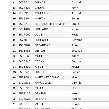
607601
DUMAS
Arnaud
12
3524426
CHUPIN
Kevin
13
113391
COURRENT
Arnaud
14
3539504
MARTIN
Swann
15
3535718
BERRANGER TRAMIER
Emilie
16
5621407
HOLLARD
Yanis
17
3517062
LOUIN
Regis
18
3524818
BORDAGE
Bertrand
19
4530867
DEPARDAY
Anne
20
5611585
LESAGE
Sébastien
21
3533163
MURIE
Adrien
22
9453245
CRENN
Raphael
23
3515490
RIBOT
Xavier
24
355052
DIARD
Patrice
25
3537004
MARTIN PERENNOU
Mael
26
5722886
PAWLOWSKI
Camille
27
3536220
MERRER
Flora
28
3539125
DEMBSKI
Nolan
29
5113526
LE BARS
Rozane
30
50836
VAUTIER
Christian
31