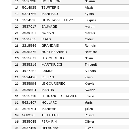
3536998
BOURGEON
Nolann
16
5014925
TEURTERIE
Alexis
17
5324765
MANCEAU
Kylian
18
3534510
DE WITASSE THEZY
Hugues
19
3537017
SAUVAGE
Martin
20
3539101
RONSIN
Marius
21
3525635
RIAUX
Cedric
22
2218546
GRANDAIS
Romain
23
3538375
HUET BESNARD
Baptiste
24
3535071
LE GOURIEREC
Nolan
25
3535216
MARTINUCCI
Thibault
26
4927262
CAMUS
Sulivan
27
3524426
CHUPIN
Kevin
28
3535994
LE GOURIEREC
Klervie
29
3539504
MARTIN
Swann
30
3535718
BERRANGER TRAMIER
Emilie
31
5621407
HOLLARD
Yanis
32
3525704
MANIERE
Julien
33
508936
TEURTERIE
Pascal
34
3535045
PERHIRIN
Olivier
35
3537459
DELAUNAY
Lucas
36