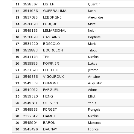
3528367
LISTER
Quentin
11
3544936
GUERRA LIMA
Noah
12
3537085
LEBORGNE
Alexandre
13
3538828
FOUQUET
Marc
14
3549158
LEMARECHAL
Nolan
15
3538878
CASTAING
Baptiste
16
3534220
BOSCOLO
Mario
17
3539883
BOURGEON
Titouan
18
3541178
TEN
Nicolas
19
3539985
POIRRIER
Lukas
20
3531628
LECLERC
Jerome
21
3549356
VIGOUROUX
Antoine
22
3549359
DUMONT
Augustin
23
3540072
PARGUEL
Adam
24
3539320
HENG
Elliot
25
3549681
OLLIVIER
Yanis
26
3548838
FORGET
François
27
2222612
DAMET
Nicolas
28
3548904
BARON
Maxence
29
3545496
DAUNAY
Fabrice
30