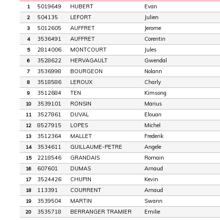
5019649
HUBERT
Evan
1
504135
LEFORT
Julien
2
5012605
AUFFRET
Jerome
3
3536491
AUFFRET
Corentin
4
2814006
MONTCOURT
Jules
5
3528622
HERVAGAULT
Gwendal
6
3536998
BOURGEON
Nolann
7
3518586
LEROUX
Charly
8
3512684
TEN
Kimsong
9
3539101
RONSIN
Marius
10
3527861
DUVAL
Elouan
11
8527915
LOPES
Michel
12
3512364
MALLET
Frederik
13
3534611
GUILLAUME-PETRE
Angele
14
2218546
GRANDAIS
Romain
15
607601
DUMAS
Arnaud
16
3524426
CHUPIN
Kevin
17
113391
COURRENT
Arnaud
18
3539504
MARTIN
Swann
19
3535718
BERRANGER TRAMIER
Emilie
20